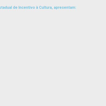
stadual de Incentivo à Cultura, apresentam: