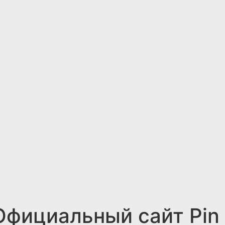
Официальный сайт Pin