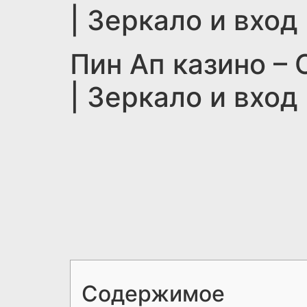
| Зеркало и вход
Пин Ап казино – 
| Зеркало и вход
Содержимое