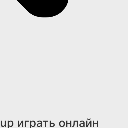
 up играть онлайн